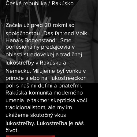
Česká republika / Rakúsko
Začala už pred 20 rokmi so
spoločnosťou „Das fahrend Volk
Hana´s Bogenstand“. Sme
porfesionálny predajcovia v
oblasti stredovekej a tradičnej
lukostreľby v Rakúsku a
Nemecku. Milujeme byť vonku v
prírode alebo na lukostreeckon
poli s našimi deťmi a priateľmi.
Rakúska komunita moderného
umenia je takmer skeptická voči
tradicionalistom, ale my im
ukážeme skutočný vkus
lukostreľby. Lukostreľba je náš
život.