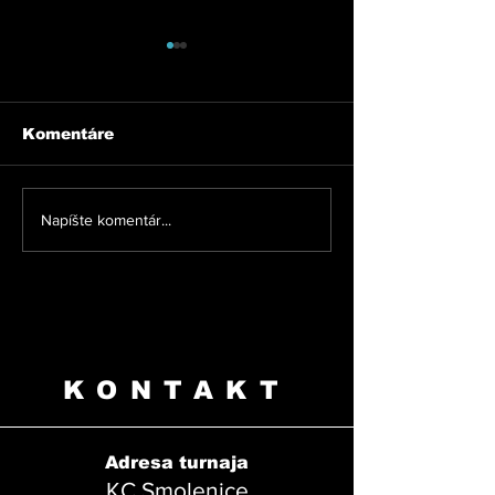
Komentáre
Výsledky tur
Napíšte komentár...
Sobotný večer nám
zahraje fenomenálna
kapela Stigôň
KONTAKT
Adresa turnaja
KC Smolenice